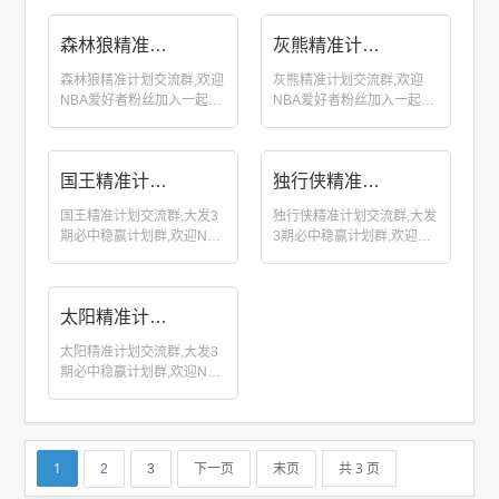
森林狼精准计划交流群,欢迎NBA爱好者粉丝加入一起探讨聊球(同行勿扰)
灰熊精准计划交流群,欢迎NBA爱好者粉丝加入一起探讨聊球(同行勿扰)
森林狼精准计划交流群,欢迎
灰熊精准计划交流群,欢迎
NBA爱好者粉丝加入一起探
NBA爱好者粉丝加入一起探
讨聊...
讨聊球...
国王精准计划交流群,欢迎NBA爱好者粉丝加入一起探讨聊球(同行勿扰)
独行侠精准计划交流群,欢迎NBA爱好者粉丝加入一起探讨聊球(同行勿扰)
国王精准计划交流群,大发3
独行侠精准计划交流群,大发
期必中稳赢计划群,欢迎NBA
3期必中稳赢计划群,欢迎
爱...
NBA...
太阳精准计划交流群,欢迎NBA爱好者粉丝加入一起探讨聊球(同行勿扰)
太阳精准计划交流群,大发3
期必中稳赢计划群,欢迎NBA
爱...
1
共 3 页
2
3
下一页
末页