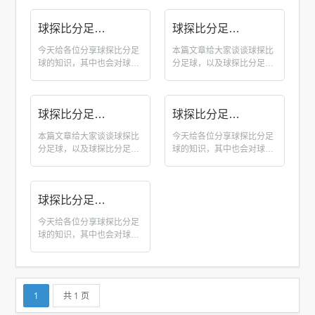
球探比分足球_球探比分足球即时比分手机版完整版
球探比分足球_球探比分足球即时比分新版手机球探网
今天给各位分享球探比分足
本篇文章给大家谈谈球探比
球的知识，其中也会对球探
分足球，以及球探比分足球
比分足球...
即时比分...
球探比分足球_球探比分足球即时比分手机版旧版
球探比分足球_球探比分足球即时比分网昨天赛果墨西哥女足
本篇文章给大家谈谈球探比
今天给各位分享球探比分足
分足球，以及球探比分足球
球的知识，其中也会对球探
即时比分...
比分足球...
球探比分足球_球探比分足球官网
今天给各位分享球探比分足
球的知识，其中也会对球探
比分足球...
1
共 1 页