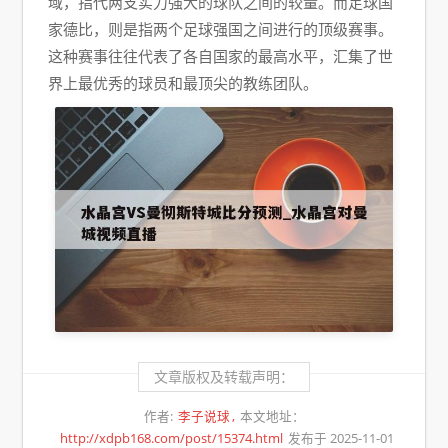
域，指代两支实力强大的球队之间的较量。而足球国
家德比，则是指两个足球强国之间进行的顶级赛事。
这种赛事往往代表了各自国家的最高水平，汇集了世
界上最优秀的球员和最顶尖的教练团队。
文章版权及转载声明：
作者:
李子说球
本文地址：
http://xdpb168.com/post/15374.html
发布于 2025-11-01