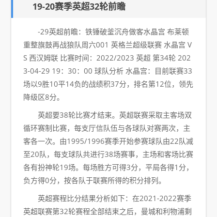
19-20赛季英超32轮前瞻
-29英超前瞻：铁锤破釜沉舟做客水晶宫 布莱顿
重整旗鼓再战狼队周六001 英格兰超级联赛 水晶宫 V
S 西汉姆联 比赛时间：2022/2023 英超 第34轮 202
3-04-29 19：30：00 球队分析 水晶宫：目前联赛33
场以9胜10平14负的战绩积37分，排名第12位，领先
降级区8分。
英超要38轮比赛才结束。英超联赛采取主客场双
循环赛制比赛，每支厅信队伍与各球队对赛两次，主
客各一次。由1995/1996赛季开始参赛球队由22队减
至20队，每支球队共进行38场赛事，主场和客场比赛
各有扮神轮19场。每场胜方可得3分，平局各得1分，
负方得0分，按各队于联赛所得的积分排列。
英超赛程比分结果分析如下：在2021-2022赛季
英超联赛第32轮赛程全部结束之后，曼城和利物浦剩