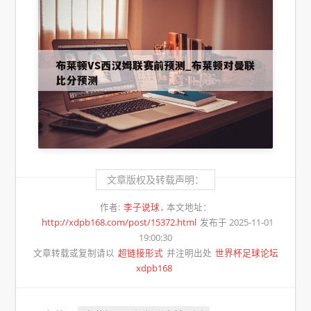
文章版权及转载声明：
作者:
李子说球
本文地址：
http://xdpb168.com/post/15372.html
发布于 2025-11-01
19:00:30
文章转载或复制请以
超链接形式
并注明出处
世界杯足球论坛
xdpb168