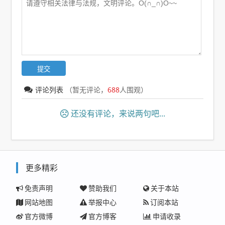
评论列表
（暂无评论，
688
人围观）
还没有评论，来说两句吧...
更多精彩
免责声明
赞助我们
关于本站
网站地图
举报中心
订阅本站
官方微博
官方博客
申请收录