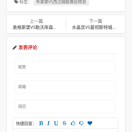
标签：
布莱顿VS西汉姆联赛前预测
上一篇
下一篇
奥格斯堡VS勒沃库森对阵预测_奥格斯堡vs勒沃库森比分预测
水晶宫VS曼彻斯特城比分预测_水晶宫对曼城视频直播
发表评论
快捷回复：