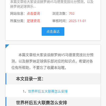
本篇文章给大家谈谈赫罗纳VS马德里竞技比分预测，以及
赫罗纳足球俱乐...
网站信息：
点击查询
浏览次数：
702
所属分类：
足球资讯
审核时间：
2025-11-01
点击直达
本篇文章给大家谈谈赫罗纳VS马德里竞技比分预
测，以及赫罗纳足球俱乐部对应的知识点，希望对各
位有所帮助，不要忘了收藏本站喔。
本文目录一览：
1、
世界杯后五大联赛怎么安排
世界杯后五大联赛怎么安排