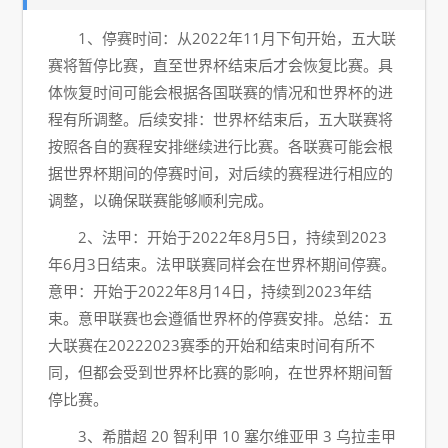
1、停赛时间：从2022年11月下旬开始，五大联
赛将暂停比赛，直至世界杯结束后才会恢复比赛。具
体恢复时间可能会根据各国联赛的情况和世界杯的进
程有所调整。后续安排：世界杯结束后，五大联赛将
按照各自的赛程安排继续进行比赛。各联赛可能会根
据世界杯期间的停赛时间，对后续的赛程进行相应的
调整，以确保联赛能够顺利完成。
2、法甲：开始于2022年8月5日，持续到2023
年6月3日结束。法甲联赛同样会在世界杯期间停赛。
意甲：开始于2022年8月14日，持续到2023年结
束。意甲联赛也会遵循世界杯的停赛安排。总结：五
大联赛在20222023赛季的开始和结束时间有所不
同，但都会受到世界杯比赛的影响，在世界杯期间暂
停比赛。
3、希腊超 20 智利甲 10 塞尔维亚甲 3 乌拉圭甲