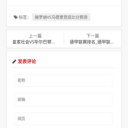
标签：
赫罗纳VS马德里竞技比分预测
上一篇
下一篇
皇家社会VS毕尔巴鄂竞技前瞻预测_皇家社会vs毕尔巴鄂竞技比分预测
德甲联赛排名_德甲联赛排名奖金分配
发表评论