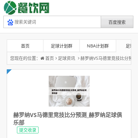
首页
足球计划群
NBA计划群
足球
您现在的位置：
首页
足球资讯
赫罗纳VS马德里竞技比分预测
赫罗纳VS马德里竞技比分预测_赫罗纳足球俱
乐部
提交收录