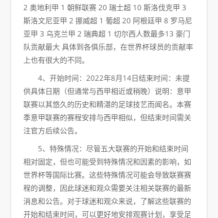
2 奥地利甲 1 朝鲜联赛 20 瑞士超 10 斯洛伐克甲 3
斯洛文尼亚甲 2 挪威超 1 葡超 20 阿根廷甲 8 罗马尼
亚甲 3 乌克兰甲 2 瑞典超 1 切尔西人数最多13 豪门
队贡献最大 具体到各俱乐部，在世界杯球员的贡献率
上也有很大的不同。
4、开始时间：2022年8月14日结束时间：未提
供具体日期（但通常与西甲相近或稍晚）说明：意甲
联赛以其悠久的历史和精湛的足球技艺而闻名。本赛
季意甲联赛的赛程安排与西甲相似，但结束时间需关
注官方后续公告。
5、特殊情况：尽管五大联赛的开始和结束时间
相对固定，但也可能受到特殊情况和因素的影响，如
世界杯等国际比赛。这些特殊情况可能会导致联赛赛
程的调整，因此球迷和观众需要关注相关联赛的最新
消息和公告。对于球迷和观众来说，了解这些联赛的
开始和结束时间，可以更好地安排观赛计划，享受足