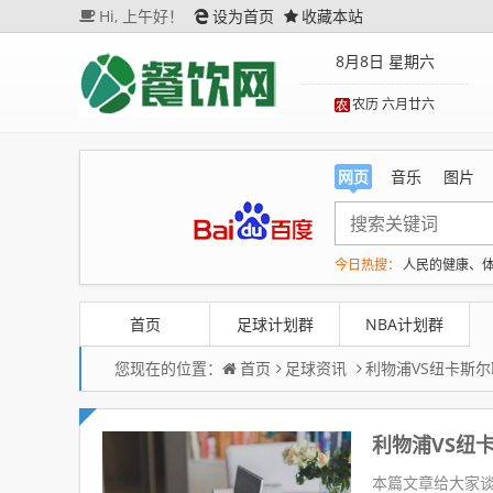
Hi,
上午好！
设为首页
收藏本站
8月8日 星期六
农历 六月廿六
网页
音乐
图片
今日热搜：
人民的健康、
外国游客来中国扫货新特
胖东来历史最悠久的门店
首页
足球计划群
NBA计划群
您现在的位置：
首页
足球资讯
利物浦VS纽卡斯尔
利物浦VS纽
本篇文章给大家谈