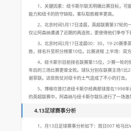
1、关键因素：纽卡斯尔联无明确比赛目标，可
能力和纽卡的防守缺陷，客队取胜概率更高。
2、北京时间5月17日凌晨，英超联赛第37轮
仅让阿森纳遭遇了近期的两连败，更使得他们争夺下
3、北京时间2月17日凌晨00：30，19-20
胜，排名升至积分榜第10位。比赛进程 上半场：双
4、纽卡斯尔目前排名联赛第15位，少赛一轮的情
年后的三场比赛更是全败。球队分别在联赛主场1比2
谢菲联。这些败仗对纽卡的士气造成了不小的打击。
5、博格坎普打进纽卡斯尔经典那球是在1998
的英超联赛中，阿森纳与纽卡斯尔联队进行了一场激烈
4.13足球赛事分析
1、月13日足球赛事分析如下：周日007 哈马