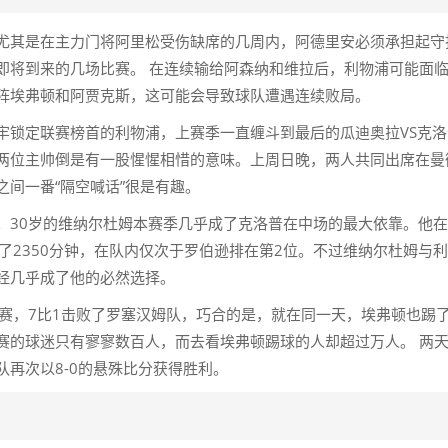
尤其是在主力门将阿里松受伤缺席的几周内，阿德里安必须承担起守
即将到来的几场比赛。 在连续输给阿森纳和维拉后，利物浦可能面
阵埃弗顿和阿贾克斯，这可能会导致球队遭遇连续败局。
牢锁定联赛榜首的利物浦，上赛季一直缠斗到最后的瓜迪奥拉VS克洛
两位主帅倒是有一股惺惺相惜的意味。上周日晚，两人共同出席在曼
间一番“隔空喊话”很是有趣。
。30岁的维纳尔杜姆本赛季几乎成了克洛普在中场的最大依靠。他
了2350分钟，在队内仅次于罗伯逊排在第2位。不过维纳尔杜姆与
经几乎成了他的必然选择。
比赛，7比1击败了罗塞汉姆队，巧合的是，就在同一天，埃弗顿也踢
赛的球迷只有寥寥数百人，而去看埃弗顿踢球的人却超过万人。 两
再次以8-0的悬殊比分获得胜利。