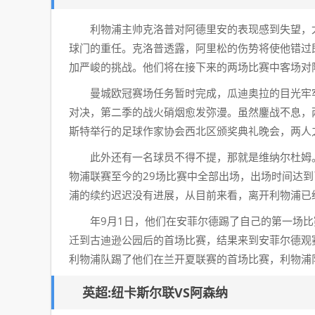
利物浦主帅克洛普对阿德里安的表现感到失望，
球门的重任。克洛普透露，阿里松的伤势将使他错过
加严峻的挑战。他们将在接下来的两场比赛中客场对
曼城欧冠赛场任务暂时完成，瓜迪奥拉的目光牢
对决，第二季的战火硝烟愈发弥漫。虽然鏖战不息，
斯特举行的足球作家协会西北区颁奖典礼晚会，两人之
此外还有一名球员不得不提，那就是维纳尔杜姆
物浦联赛至今的29场比赛中全部出场，出场时间达到
浦的续约迟迟没有进展，从目前来看，离开利物浦已
年9月1日，他们在安菲尔德踢了自己的第一场
迁到古迪逊公园后的首场比赛，结果来到安菲尔德观
利物浦队踢了他们在兰开夏联赛的首场比赛，利物浦队
英超:纽卡斯尔联VS阿森纳