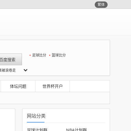
繁体
足球比分
篮球比分
孩被浪卷走
 颜面尽失
体坛问题
世界杯开户
网站分类
足球计划群
NBA计划群