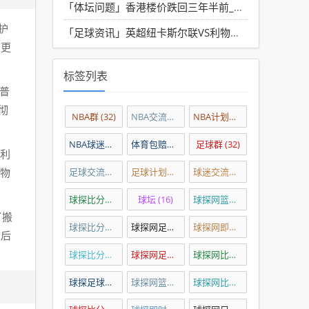
「体坛问题」
香港楼价跌回三年半前_香港楼价下跌
护
「足球资讯」
英超纽卡斯尔联VS利物浦比分预测_纽卡斯尔vs利物浦分析推荐
临更
标签列表
普
彻
NBA群
(32)
NBA交流群
(32)
NBA计划群
(32)
NBA球迷交流群
(32)
体育包赔精准计划群
足球群
(64)
(32)
在利
利物
足球交流群
(32)
足球计划群
(32)
球迷交流群
(32)
球探比分足球即时比
球坛
(16)
(16)
球探网篮球
(14)
了搬
球探比分足球即时比分手机版0
球探网足球比分-即时比分
(16)
球探网即时足球比分
(14)
(18)
天后
球探比分网即时比分
(20)
球探网足球比分
(16)
球探网比分-足球即时比分
(14
球探足球比分直播
(16)
球探网篮球即时比分
(15)
球探网比分即时比分足球比分战胜