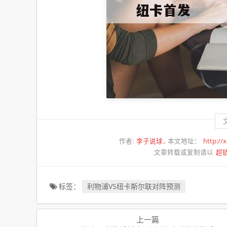
作者:
李子说球
本文地址：
http://
文章转载或复制请以
超
标签：
利物浦VS纽卡斯尔联对阵预测
上一篇