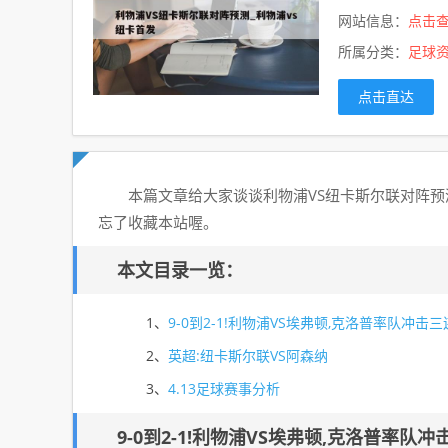
网站信息：
点击
所属分类：
足球
点击直达
本篇文章给大家谈谈利物浦VS纽卡斯尔联对阵预
忘了收藏本站喔。
本文目录一览：
1、
9-0到2-1!利物浦VS埃弗顿,克洛普率队冲击三
2、
英超:纽卡斯尔联VS阿森纳
3、
4.13足球赛事分析
9-0到2-1!利物浦VS埃弗顿,克洛普率队冲