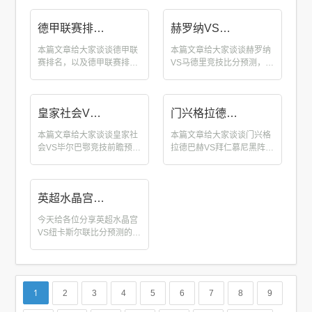
德甲联赛排名_德甲联赛排名奖金分配
赫罗纳VS马德里竞技比分预测_赫罗纳足球俱乐部
本篇文章给大家谈谈德甲联
本篇文章给大家谈谈赫罗纳
赛排名，以及德甲联赛排名
VS马德里竞技比分预测，以
奖金分配...
及赫罗...
皇家社会VS毕尔巴鄂竞技前瞻预测_皇家社会vs毕尔巴鄂竞技比分预测
门兴格拉德巴赫VS拜仁慕尼黑阵容预测_门兴格拉德巴赫对拜仁慕尼黑比赛分析
本篇文章给大家谈谈皇家社
本篇文章给大家谈谈门兴格
会VS毕尔巴鄂竞技前瞻预
拉德巴赫VS拜仁慕尼黑阵容
测，以及...
预测，...
英超水晶宫VS纽卡斯尔联比分预测_水晶宫vs纽卡斯尔数据
今天给各位分享英超水晶宫
VS纽卡斯尔联比分预测的知
识，其...
1
2
3
4
5
6
7
8
9