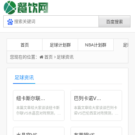
首页
足球计划群
NBA计划群
足球
您现在的位置：
首页
足球资讯
足球资讯
纽卡斯尔联VS水晶宫对阵预测_纽卡斯尔对水晶宫直播
巴列卡诺VS巴伦西亚对阵预测_巴列卡诺vs巴塞罗那预测
本篇文章给大家谈谈纽卡斯
本篇文章给大家谈谈巴列卡
尔联VS水晶宫对阵预测，以
诺VS巴伦西亚对阵预测，以
及纽卡...
及巴列...